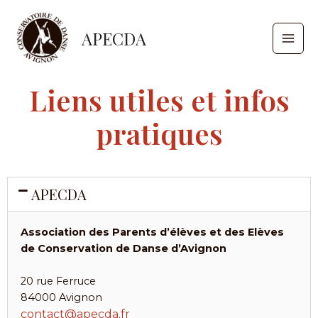
Aller
MAI
au
APECDA
MEN
contenu
Liens utiles et infos
pratiques
APECDA
Association des Parents d’élèves et des Elèves
de Conservation de Danse d’Avignon
20 rue Ferruce
84000 Avignon
contact@apecda.fr