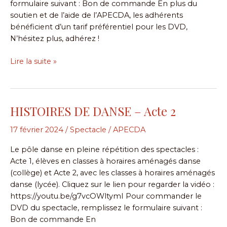
formulaire suivant : Bon de commande En plus du
3
soutien et de l’aide de l’APECDA, les adhérents
bénéficient d’un tarif préférentiel pour les DVD,
N’hésitez plus, adhérez !
Lire la suite »
HISTOIRES DE DANSE – Acte 2
HISTOIRES
DE
17 février 2024
/
Spectacle
/
APECDA
DANSE
–
Le pôle danse en pleine répétition des spectacles :
Acte
Acte 1, élèves en classes à horaires aménagés danse
2
(collège) et Acte 2, avec les classes à horaires aménagés
danse (lycée). Cliquez sur le lien pour regarder la vidéo :
https://youtu.be/g7vcOWltymI Pour commander le
DVD du spectacle, remplissez le formulaire suivant :
Bon de commande En