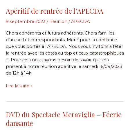
Apéritif de rentrée de l’APECDA
Apéritif
de
9 septembre 2023
/
Réunion
/
APECDA
rentrée
de
Chers adhérents et futurs adhérents, Chers familles
l’APECDA
d’accueil et correspondants, Merci pour la confiance
que vous portez à l’APECDA…Nous vous invitons à fêter
la rentrée avec les côtés au top et ceux catastrophiques
!!! Pour cela nous avons besoin de savoir qui sera
présent à notre réunion apéritive le samedi 16/09/2023
de 12h à 14h
Lire la suite »
DVD du Spectacle Meraviglia – Féerie
DVD
du
dansante
Spectacle