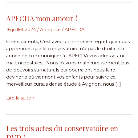
APECDA mon amour !
APECDA
mon
16 juillet 2024
/
Annonce
/
APECDA
amour
!
Chers parents, C’est avec un immense regret que nous
apprenons que le conservatoire n’a pas le droit cette
année de communiquer à l’APECDA vos adresses, ni
mail, ni postales… Nous n’avons malheureusement pas
de pouvoirs surnaturels qui pourraient nous faire
deviner d’où viennent vos enfants pour suivre ce
merveilleux cursus danse étude à Avignon, nous […]
Lire la suite »
Les trois actes du conservatoire en
Les
trois
DVD !