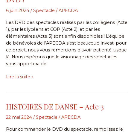
actes
du
6 juin 2024
/
Spectacle
/
APECDA
conservatoire
Les DVD des spectacles réalisés par les collégiens (Acte
en
1), par les lycéens et COP (Acte 2), et par les
DVD
élémentaires (Acte 3) sont enfin disponibles ! L’équipe
!
de bénévoles de l’APECDA s’est beaucoup investi pour
ce projet, nous vous remercions d’avoir patienté jusque
là. Nous espérons que le visionnage des spectacles
vous apportera de
Lire la suite »
HISTOIRES DE DANSE – Acte 3
HISTOIRES
DE
22 mai 2024
/
Spectacle
/
APECDA
DANSE
–
Pour commander le DVD du spectacle, remplissez le
Acte