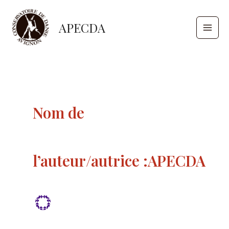
Aller
Pagination
Main
au
d’article
APECDA
Men
contenu
Nom de
l’auteur/autrice :APECDA