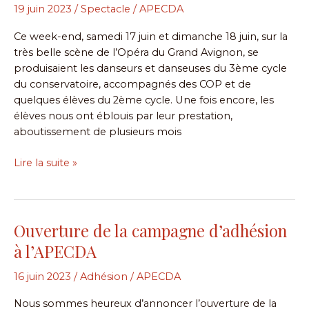
Meraviglia
19 juin 2023
/
Spectacle
/
APECDA
–
Ce week-end, samedi 17 juin et dimanche 18 juin, sur la
Féerie
très belle scène de l’Opéra du Grand Avignon, se
dansante
produisaient les danseurs et danseuses du 3ème cycle
du conservatoire, accompagnés des COP et de
quelques élèves du 2ème cycle. Une fois encore, les
élèves nous ont éblouis par leur prestation,
aboutissement de plusieurs mois
Lire la suite »
Ouverture de la campagne d’adhésion
Ouverture
de
à l’APECDA
la
campagne
16 juin 2023
/
Adhésion
/
APECDA
d’adhésion
Nous sommes heureux d’annoncer l’ouverture de la
à