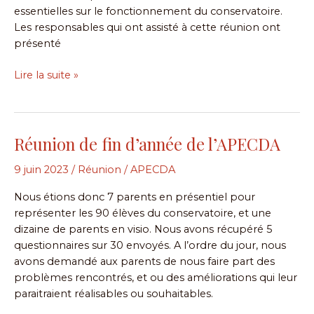
essentielles sur le fonctionnement du conservatoire.
Les responsables qui ont assisté à cette réunion ont
présenté
Lire la suite »
Réunion de fin d’année de l’APECDA
Réunion
de
9 juin 2023
/
Réunion
/
APECDA
fin
d’année
Nous étions donc 7 parents en présentiel pour
de
représenter les 90 élèves du conservatoire, et une
l’APECDA
dizaine de parents en visio. Nous avons récupéré 5
questionnaires sur 30 envoyés. A l’ordre du jour, nous
avons demandé aux parents de nous faire part des
problèmes rencontrés, et ou des améliorations qui leur
paraitraient réalisables ou souhaitables.