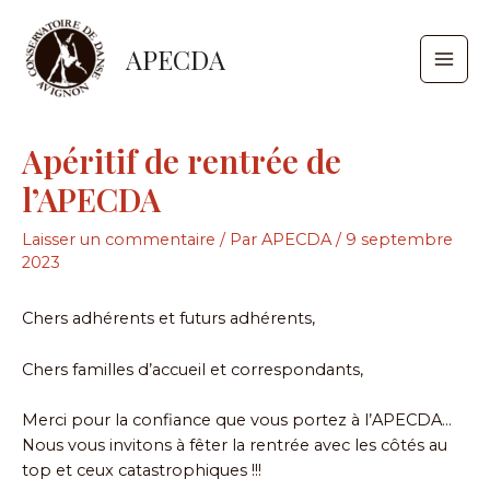
Aller
Navigation
Main
au
des
APECDA
Men
contenu
articles
Apéritif de rentrée de
l’APECDA
Laisser un commentaire
/ Par
APECDA
/
9 septembre
2023
Chers adhérents et futurs adhérents,
Chers familles d’accueil et correspondants,
Merci pour la confiance que vous portez à l’APECDA…
Nous vous invitons à fêter la rentrée avec les côtés au
top et ceux catastrophiques !!!